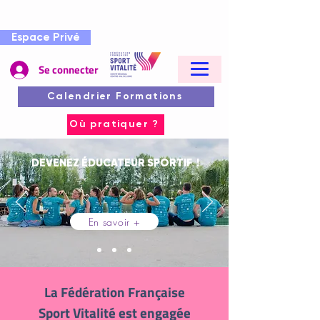
Espace Privé
Se connecter
Calendrier Formations
Où pratiquer ?
DEVENEZ ÉDUCATEUR SPORTIF !
En savoir +
La Fédération Française
Sport Vitalité est engagée