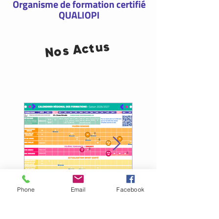
Organisme de formation certifié
QUALIOPI
Actus
Nos
Phone
Email
Facebook
Le nouveau calendrier de
Changement de no
formations 26-27
Sport Vitalité