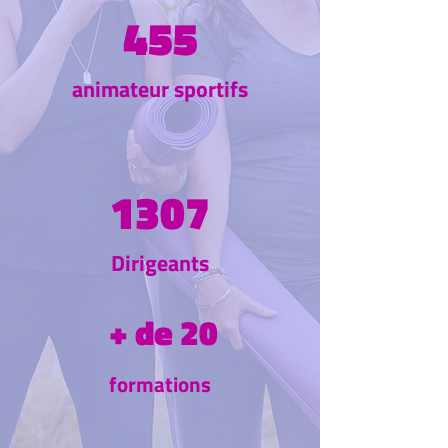
455
animateur sportifs
1307
Dirigeants
+ de 20
formations