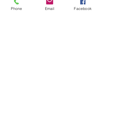
Phone
Email
Facebook
inscription avant
11 mars 2027
Retour aux formations
Contact
Nous vous aidons dans votre projet de
formation du premier contact jusqu'à
l'aboutissement de celui-ci. N'hésitez pas à
nous contacter.
2 Rue du Faubourg Saint-Jean,
45000 Orléans