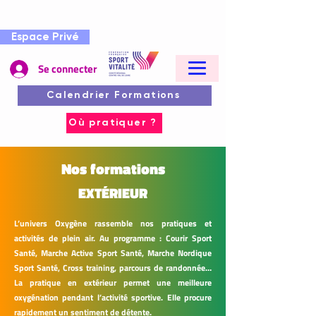
Espace Privé
Se connecter
Calendrier Formations
Où pratiquer ?
Nos formations
EXTÉRIEUR
L’univers Oxygène rassemble nos pratiques et
activités de plein air. Au programme : Courir Sport
Santé, Marche Active Sport Santé, Marche Nordique
Sport Santé, Cross training, parcours de randonnée…
La pratique en extérieur permet une meilleure
oxygénation pendant l’activité sportive. Elle procure
rapidement un sentiment de détente.