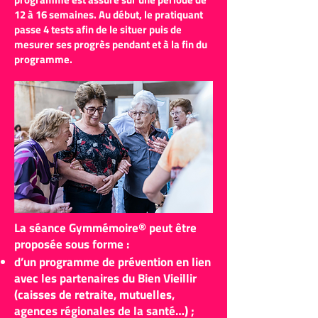
12 à 16 semaines. Au début, le pratiquant
passe 4 tests afin de le situer puis de
mesurer ses progrès pendant et à la fin du
programme.
La séance Gymmémoire® peut être
proposée sous forme :
d’un programme de prévention en lien
avec les partenaires du Bien Vieillir
(caisses de retraite, mutuelles,
agences régionales de la santé…) ;