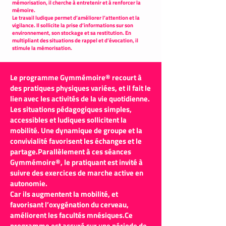
mémorisation, il cherche à entretenir et à renforcer la
mémoire.
Le travail ludique permet d’améliorer l’attention et la
vigilance. Il sollicite la prise d’informations sur son
environnement, son stockage et sa restitution. En
multipliant des situations de rappel et d’évocation, il
stimule la mémorisation.
Le programme Gymmémoire® recourt à
des pratiques physiques variées, et il fait le
lien avec les activités de la vie quotidienne.
Les situations pédagogiques simples,
accessibles et ludiques sollicitent la
mobilité. Une dynamique de groupe et la
convivialité favorisent les échanges et le
partage.Parallèlement à ces séances
Gymmémoire®, le pratiquant est invité à
suivre des exercices de marche active en
autonomie.
Car ils augmentent la mobilité, et
favorisant l’oxygénation du cerveau,
améliorent les facultés mnésiques.Ce
programme est assuré sur une période de