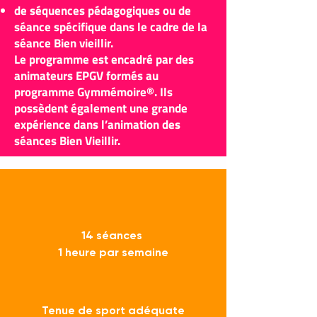
de séquences pédagogiques ou de
séance spécifique dans le cadre de la
séance Bien vieillir.
Le programme est encadré par des
animateurs EPGV formés au
programme Gymmémoire®. Ils
possèdent également une grande
expérience dans l’animation des
séances Bien Vieillir.
14 séances
1 heure par semaine
Tenue de sport adéquate