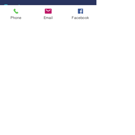
Contenus
Phone
Email
Facebook
x
xx
Moyens techniques
et pédagogiques
> Support PowerPoint
> Les apports de la formation sont
théoriques et pratiques - Support
PowerPoint - Renvoi vers des outils
et modèles
Outils de formation
> Site internet de référence
> Ouvrages de référence