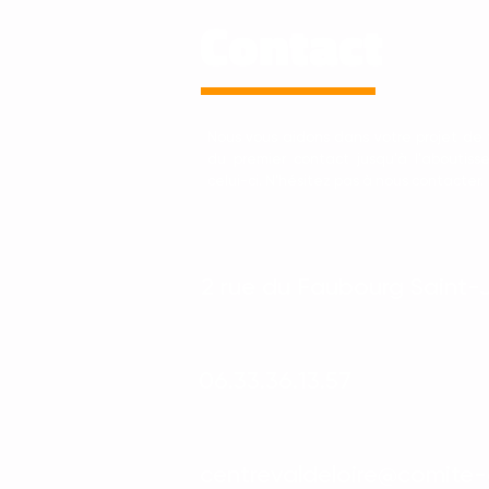
Contact
Nous vous aidons dans votre projet de 
du premier contact jusqu'à l'aboutis
celui-ci. N'hésitez pas à nous contacter.
2 rue du Faubourg Saint-
06.33.36.13.57
centrevaldeloire@comite-