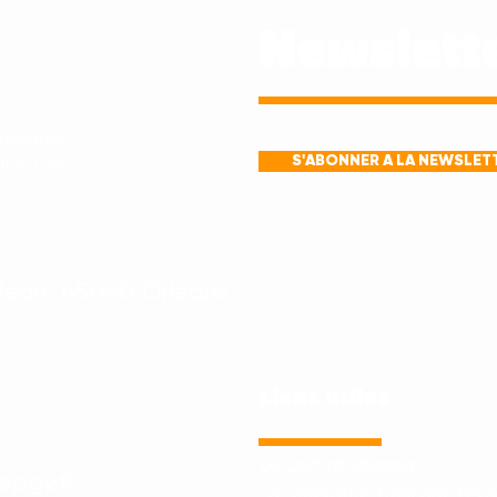
Newslett
formation
S'ABONNER A LA NEWSLET
sement de
Jean, 45000 Orléans
Liens utiles
Le Comité Régional
epgv.fr
La Fédération Française EPG