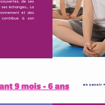
découvertes, de ses
e ses échanges… La
vironnement et des
s contribue à son
ant 9 mois - 6 ans
en savoir 