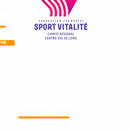
er
TER
Se former à l'EGPV
Devenir éducateur sportif
V
Les formations "zen"