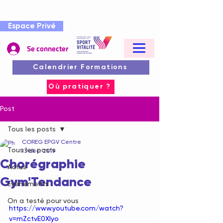
Espace Privé
Se connecter
Calendrier Formations
Où pratiquer ?
Post
Tous les posts
COREG EPGV Centre
Tous les posts
13 déc. 2019
Chorégraphie
Actus
Gym'Tendance
Evénements
On a testé pour vous
https://www.youtube.com/watch?
v=mZctvE0Xlyo