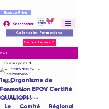
Espace Privé
Se connecter
Calendrier Formations
Où pratiquer ?
Post
Tous les posts
COREG EPGV Centre
Tous les posts
17 déc. 2020
1er Organisme de
Actus
Formation EPGV Certifié
Evénements
QUALIOPI !
On a testé pour vous
Le Comité Régional 